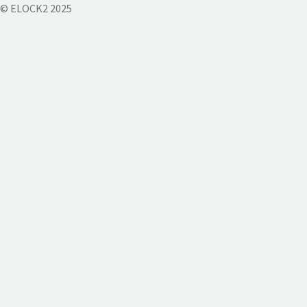
© ELOCK2 2025
DIESE SEITE IST NICHT
ÖFFENTLICH